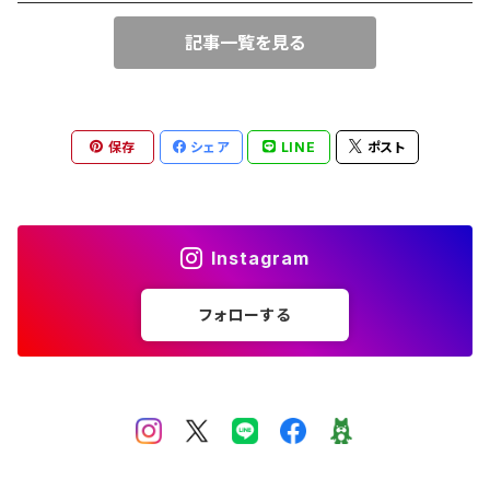
トリリアント
記事一覧を見る
フリーサイズ
ドロップ
サンストーン
フリーサイズ
クンツァイト
保存
シェア
LINE
ポスト
フリーサイズ
アメジスト
シトリン
Instagram
ムーンストーン
フォローする
アクアマリン
ホワイトラブラドライト