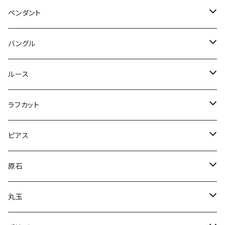
ペンダント
ラブラドライト
バングル
オーバル
ホワイトラブラトライト
ホワイトラブラドライト
ルース
ドロップ
コンビ
アイオライトサンストーン
パープルラブラドライト
ラフカット
逆ドロップ
コンビ
マーキス
カイヤナイト
ラブラドライト
スペクトラライト
ピアス
コンビ
スクエア
オーバル
ブルー
オーシャンジャスパー
クリソプレーズ
プルームアゲート
アバロンシェル
原石
スクエア
ドロップ
スクエア
ライトブルー
オーバル
ピンクスティルバイト
ティファニーストーン
Nano Opal
ハーキマーダイヤモンド
丸玉
マルチ
ドロップ