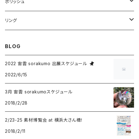
オーバル
インカローズ
K2ジャスパー
レムリアンシード
ガーデンクォーツ
ポリッシュ
グリーンブルー
スクエア
スクエア
ボルダーオパール
ピンクラブラドライト
ゴールデンカルサイト
クォーツ
リング
ドロップ
フリーサイズ
オーバル
ホークスアイ
クリソコラ
アイリスクォーツ
ラブラドライト
スピネル
BLOG
ドロップ
タイガーアイ
プルームアゲート
2022 宙雲 sorakumo 出展スケジュール
2022/6/15
オーバル
クリソコラ
チャロアイト
3月 宙雲 sorakumoスケジュール
スクエア
ドロップ
ヌーマイト
ルチルクオーツ
2018/2/28
オーバル
オーバル
ドロップ
アクアマリン
ラリマー
2/23-25 素材博覧会 at 横浜大さん橋！
2018/2/11
スクエア
オーバル
ターコイズ
ピーターサイト