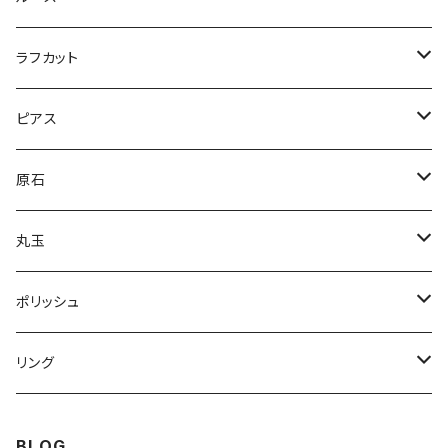
ドロップ
コンビ
アイオライトサンストーン
パープルラブラドライト
ラフカット
逆ドロップ
コンビ
マーキス
カイヤナイト
ラブラドライト
スペクトラライト
ピアス
コンビ
スクエア
オーバル
ブルー
オーシャンジャスパー
クリソプレーズ
プルームアゲート
アバロンシェル
原石
スクエア
ドロップ
スクエア
ライトブルー
オーバル
ピンクスティルバイト
ティファニーストーン
Nano Opal
ハーキマーダイヤモンド
丸玉
マルチ
ドロップ
オーバル
インカローズ
K2ジャスパー
レムリアンシード
ガーデンクォーツ
ポリッシュ
グリーンブルー
スクエア
スクエア
ボルダーオパール
ピンクラブラドライト
ゴールデンカルサイト
クォーツ
リング
ドロップ
フリーサイズ
オーバル
ホークスアイ
クリソコラ
アイリスクォーツ
ラブラドライト
スピネル
BLOG