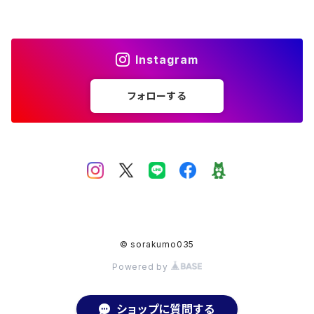
フリーサイズ
アメジスト
シトリン
Instagram
ムーンストーン
フォローする
アクアマリン
ホワイトラブラドライト
ガーデンクォーツ
© sorakumo035
オーバル
スモーキークォーツ
Powered by
ショップに質問する
マベパール