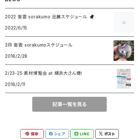
ドロップ
タイガーアイ
プルームアゲート
2022 宙雲 sorakumo 出展スケジュール
2022/6/15
オーバル
クリソコラ
チャロアイト
3月 宙雲 sorakumoスケジュール
スクエア
ドロップ
ヌーマイト
ルチルクオーツ
2018/2/28
オーバル
オーバル
ドロップ
アクアマリン
ラリマー
2/23-25 素材博覧会 at 横浜大さん橋！
2018/2/11
スクエア
オーバル
ターコイズ
ピーターサイト
トリリアント
記事一覧を見る
フリーサイズ
ドロップ
サンストーン
フリーサイズ
クンツァイト
保存
シェア
LINE
ポスト