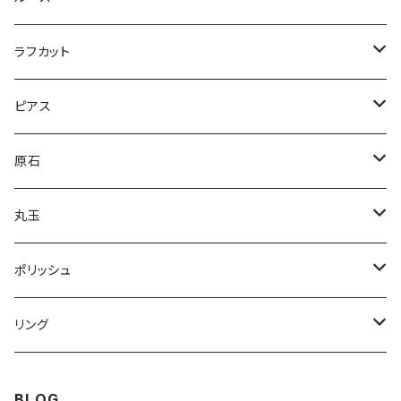
ドロップ
コンビ
アイオライトサンストーン
パープルラブラドライト
ラフカット
逆ドロップ
コンビ
マーキス
カイヤナイト
ラブラドライト
スペクトラライト
ピアス
コンビ
スクエア
オーバル
ブルー
オーシャンジャスパー
クリソプレーズ
プルームアゲート
アバロンシェル
原石
スクエア
ドロップ
スクエア
ライトブルー
オーバル
ピンクスティルバイト
ティファニーストーン
Nano Opal
ハーキマーダイヤモンド
丸玉
マルチ
ドロップ
オーバル
インカローズ
K2ジャスパー
レムリアンシード
ガーデンクォーツ
ポリッシュ
グリーンブルー
スクエア
スクエア
ボルダーオパール
ピンクラブラドライト
ゴールデンカルサイト
クォーツ
リング
ドロップ
フリーサイズ
オーバル
ホークスアイ
クリソコラ
アイリスクォーツ
ラブラドライト
スピネル
BLOG