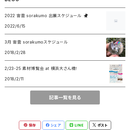
ドロップ
タイガーアイ
プルームアゲート
2022 宙雲 sorakumo 出展スケジュール
2022/6/15
オーバル
クリソコラ
チャロアイト
3月 宙雲 sorakumoスケジュール
スクエア
ドロップ
ヌーマイト
ルチルクオーツ
2018/2/28
オーバル
オーバル
ドロップ
アクアマリン
ラリマー
2/23-25 素材博覧会 at 横浜大さん橋！
2018/2/11
スクエア
オーバル
ターコイズ
ピーターサイト
トリリアント
記事一覧を見る
フリーサイズ
ドロップ
サンストーン
フリーサイズ
クンツァイト
保存
シェア
LINE
ポスト