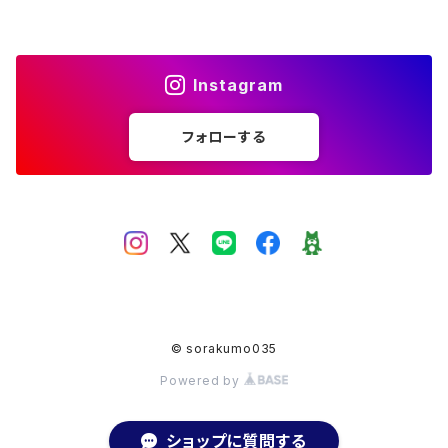
フリーサイズ
アメジスト
シトリン
Instagram
ムーンストーン
フォローする
アクアマリン
ホワイトラブラドライト
ガーデンクォーツ
© sorakumo035
オーバル
スモーキークォーツ
Powered by
ショップに質問する
マベパール