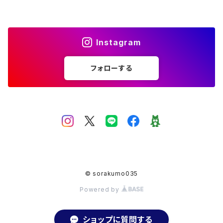
フリーサイズ
アメジスト
シトリン
Instagram
ムーンストーン
フォローする
アクアマリン
ホワイトラブラドライト
ガーデンクォーツ
© sorakumo035
オーバル
スモーキークォーツ
Powered by
ショップに質問する
マベパール