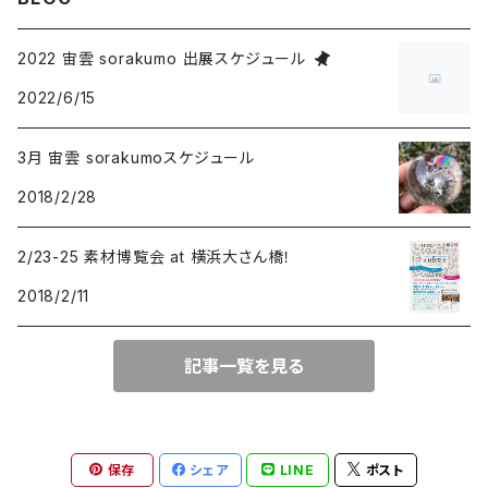
ドロップ
タイガーアイ
プルームアゲート
2022 宙雲 sorakumo 出展スケジュール
2022/6/15
オーバル
クリソコラ
チャロアイト
3月 宙雲 sorakumoスケジュール
スクエア
ドロップ
ヌーマイト
ルチルクオーツ
2018/2/28
オーバル
オーバル
ドロップ
アクアマリン
ラリマー
2/23-25 素材博覧会 at 横浜大さん橋！
2018/2/11
スクエア
オーバル
ターコイズ
ピーターサイト
トリリアント
記事一覧を見る
フリーサイズ
ドロップ
サンストーン
フリーサイズ
クンツァイト
保存
シェア
LINE
ポスト