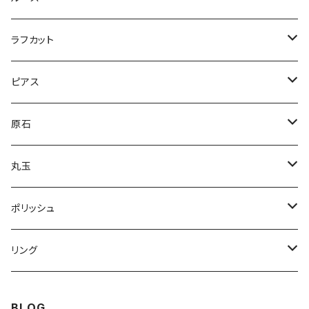
ドロップ
コンビ
アイオライトサンストーン
パープルラブラドライト
ラフカット
逆ドロップ
コンビ
マーキス
カイヤナイト
ラブラドライト
スペクトラライト
ピアス
コンビ
スクエア
オーバル
ブルー
オーシャンジャスパー
クリソプレーズ
プルームアゲート
アバロンシェル
原石
スクエア
ドロップ
スクエア
ライトブルー
オーバル
ピンクスティルバイト
ティファニーストーン
Nano Opal
ハーキマーダイヤモンド
丸玉
マルチ
ドロップ
オーバル
インカローズ
K2ジャスパー
レムリアンシード
ガーデンクォーツ
ポリッシュ
グリーンブルー
スクエア
スクエア
ボルダーオパール
ピンクラブラドライト
ゴールデンカルサイト
クォーツ
リング
ドロップ
フリーサイズ
オーバル
ホークスアイ
クリソコラ
アイリスクォーツ
ラブラドライト
スピネル
BLOG