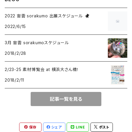
ドロップ
タイガーアイ
プルームアゲート
2022 宙雲 sorakumo 出展スケジュール
2022/6/15
オーバル
クリソコラ
チャロアイト
3月 宙雲 sorakumoスケジュール
スクエア
ドロップ
ヌーマイト
ルチルクオーツ
2018/2/28
オーバル
オーバル
ドロップ
アクアマリン
ラリマー
2/23-25 素材博覧会 at 横浜大さん橋！
2018/2/11
スクエア
オーバル
ターコイズ
ピーターサイト
トリリアント
記事一覧を見る
フリーサイズ
ドロップ
サンストーン
フリーサイズ
クンツァイト
保存
シェア
LINE
ポスト