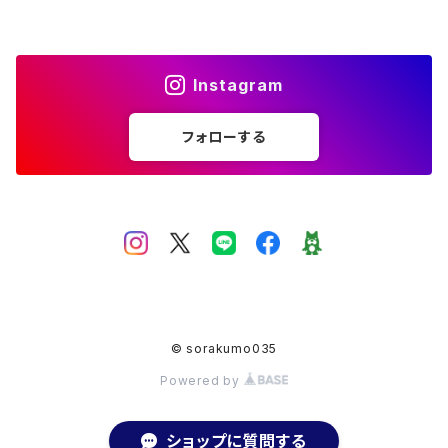
フリーサイズ
アメジスト
シトリン
Instagram
ムーンストーン
フォローする
アクアマリン
ホワイトラブラドライト
ガーデンクォーツ
© sorakumo035
オーバル
スモーキークォーツ
Powered by
ショップに質問する
マベパール