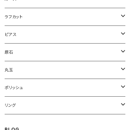
ドロップ
コンビ
アイオライトサンストーン
パープルラブラドライト
ラフカット
逆ドロップ
コンビ
マーキス
カイヤナイト
ラブラドライト
スペクトラライト
ピアス
コンビ
スクエア
オーバル
ブルー
オーシャンジャスパー
クリソプレーズ
プルームアゲート
アバロンシェル
原石
スクエア
ドロップ
スクエア
ライトブルー
オーバル
ピンクスティルバイト
ティファニーストーン
Nano Opal
ハーキマーダイヤモンド
丸玉
マルチ
ドロップ
オーバル
インカローズ
K2ジャスパー
レムリアンシード
ガーデンクォーツ
ポリッシュ
グリーンブルー
スクエア
スクエア
ボルダーオパール
ピンクラブラドライト
ゴールデンカルサイト
クォーツ
リング
ドロップ
フリーサイズ
オーバル
ホークスアイ
クリソコラ
アイリスクォーツ
ラブラドライト
スピネル
BLOG