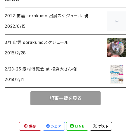
ドロップ
タイガーアイ
プルームアゲート
2022 宙雲 sorakumo 出展スケジュール
2022/6/15
オーバル
クリソコラ
チャロアイト
3月 宙雲 sorakumoスケジュール
スクエア
ドロップ
ヌーマイト
ルチルクオーツ
2018/2/28
オーバル
オーバル
ドロップ
アクアマリン
ラリマー
2/23-25 素材博覧会 at 横浜大さん橋！
2018/2/11
スクエア
オーバル
ターコイズ
ピーターサイト
トリリアント
記事一覧を見る
フリーサイズ
ドロップ
サンストーン
フリーサイズ
クンツァイト
保存
シェア
LINE
ポスト