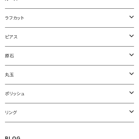
ドロップ
コンビ
アイオライトサンストーン
パープルラブラドライト
ラフカット
逆ドロップ
コンビ
マーキス
カイヤナイト
ラブラドライト
スペクトラライト
ピアス
コンビ
スクエア
オーバル
ブルー
オーシャンジャスパー
クリソプレーズ
プルームアゲート
アバロンシェル
原石
スクエア
ドロップ
スクエア
ライトブルー
オーバル
ピンクスティルバイト
ティファニーストーン
Nano Opal
ハーキマーダイヤモンド
丸玉
マルチ
ドロップ
オーバル
インカローズ
K2ジャスパー
レムリアンシード
ガーデンクォーツ
ポリッシュ
グリーンブルー
スクエア
スクエア
ボルダーオパール
ピンクラブラドライト
ゴールデンカルサイト
クォーツ
リング
ドロップ
フリーサイズ
オーバル
ホークスアイ
クリソコラ
アイリスクォーツ
ラブラドライト
スピネル
BLOG