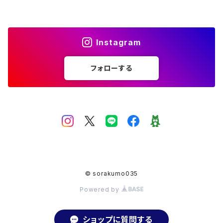
フリーサイズ
アメジスト
シトリン
Instagram
ムーンストーン
フォローする
アクアマリン
ホワイトラブラドライト
ガーデンクォーツ
© sorakumo035
オーバル
スモーキークォーツ
Powered by
ショップに質問する
マベパール